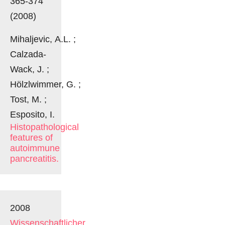
365-374
(2008)
Mihaljevic, A.L. ;
Calzada-
Wack, J. ;
Hölzlwimmer, G. ;
Tost, M. ;
Esposito, I.
Histopathological
features of
autoimmune
pancreatitis.
2008
Wissenschaftlicher