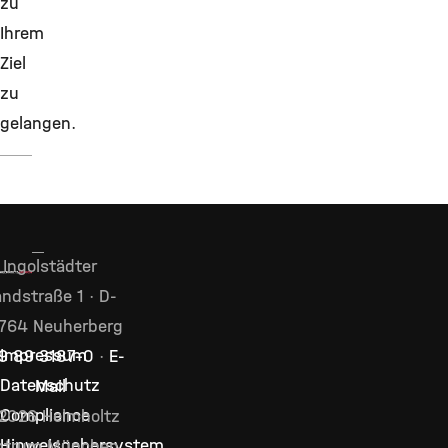
zu
Ihrem
Ziel
zu
gelangen.
Ingolstädter
ndstraße 1 · D-
764 Neuherberg
Impressum
9 89 3187–0
·
E-
Datenschutz
Mail
Compliance
2026 Helmholtz
Hinweisgebersystem
ntrum München,