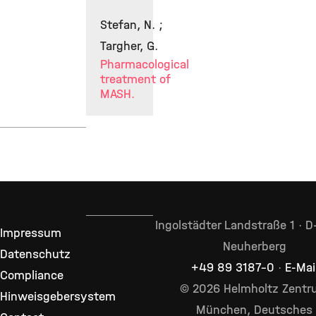
Stefan, N. ;
Targher, G.
Pharmacological
treatment of
MASH.
Ingolstädter Landstraße 1 · 
Impressum
Neuherberg
Datenschutz
+49 89 3187–0
·
E-Mai
Compliance
© 2026 Helmholtz Zent
Hinweisgebersystem
München, Deutsches