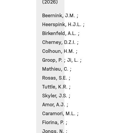
(2026)
Beernink, J.M. ;
Heerspink, H.J.L. ;
Birkenfeld, A.L. ;
Cherney, D.Z.I. ;
Colhoun, H.M. ;
Groop, P. ; Ji, L. ;
Mathieu, C. ;
Rosas, S.E. ;
Tuttle, K.R. ;
Skyler, J.S. ;
Amor, A.J. ;
Caramori, M.L. ;
Fiorina, P. ;
Jongs, N. ;