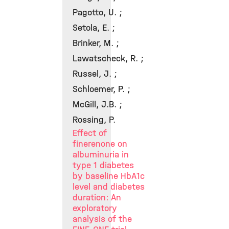
Pagotto, U. ;
Setola, E. ;
Brinker, M. ;
Lawatscheck, R. ;
Russel, J. ;
Schloemer, P. ;
McGill, J.B. ;
Rossing, P.
Effect of
finerenone on
albuminuria in
type 1 diabetes
by baseline HbA1c
level and diabetes
duration: An
exploratory
analysis of the