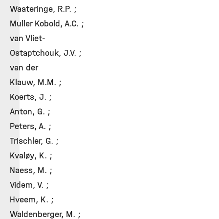
Waateringe, R.P. ;
Muller Kobold, A.C. ;
van Vliet-
Ostaptchouk, J.V. ;
van der
Klauw, M.M. ;
Koerts, J. ;
Anton, G. ;
Peters, A. ;
Trischler, G. ;
Kvaløy, K. ;
Naess, M. ;
Videm, V. ;
Hveem, K. ;
Waldenberger, M. ;