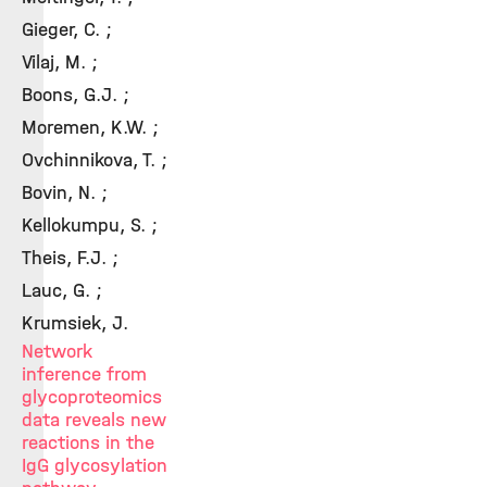
Gieger, C. ;
Vilaj, M. ;
Boons, G.J. ;
Moremen, K.W. ;
Ovchinnikova, T. ;
Bovin, N. ;
Kellokumpu, S. ;
Theis, F.J. ;
Lauc, G. ;
Krumsiek, J.
Network
inference from
glycoproteomics
data reveals new
reactions in the
IgG glycosylation