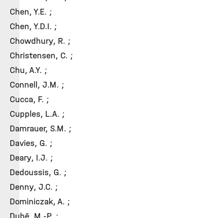
Chen, Y.E. ;
Chen, Y.D.I. ;
Chowdhury, R. ;
Christensen, C. ;
Chu, A.Y. ;
Connell, J.M. ;
Cucca, F. ;
Cupples, L.A. ;
Damrauer, S.M. ;
Davies, G. ;
Deary, I.J. ;
Dedoussis, G. ;
Denny, J.C. ;
Dominiczak, A. ;
Dubé, M.-P. ;