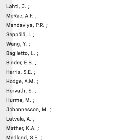
Lahti, J. ;
McRae, A.F. ;
Mandaviya, P.R. ;
Seppälä, I. ;
Wang, Y. ;
Baglietto, L. ;
Binder, E.B. ;
Harris, S.E. ;
Hodge, A.M. ;
Horvath, S. ;
Hurme, M. ;
Johannesson, M. ;
Latvala, A. ;
Mather, K.A. ;
Medland, S.E. ;