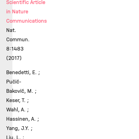
Scientific Article
in Nature
Communications
Nat.
Commun.
8:1483
(2017)
Benedetti, E. ;
Pučić-
Baković, M. ;
Keser, T. ;
Wahl, A. ;
Hassinen, A. ;
Yang, J.Y. ;
Liu, L. ;