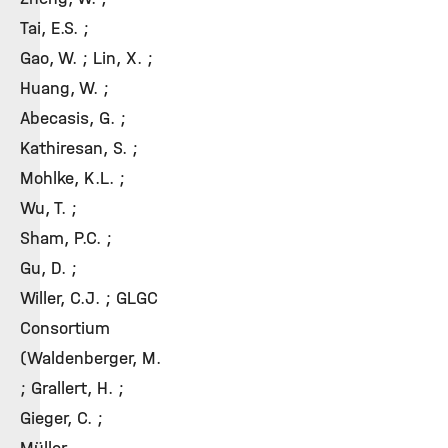
Tai, E.S. ;
Gao, W. ; Lin, X. ;
Huang, W. ;
Abecasis, G. ;
Kathiresan, S. ;
Mohlke, K.L. ;
Wu, T. ;
Sham, P.C. ;
Gu, D. ;
Willer, C.J. ; GLGC
Consortium
(Waldenberger, M.
; Grallert, H. ;
Gieger, C. ;