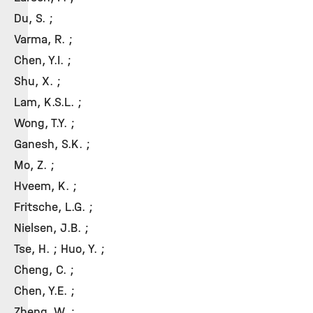
Du, S. ;
Varma, R. ;
Chen, Y.I. ;
Shu, X. ;
Lam, K.S.L. ;
Wong, T.Y. ;
Ganesh, S.K. ;
Mo, Z. ;
Hveem, K. ;
Fritsche, L.G. ;
Nielsen, J.B. ;
Tse, H. ; Huo, Y. ;
Cheng, C. ;
Chen, Y.E. ;
Zheng, W. ;