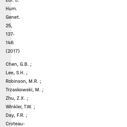
Eur. J.
Hum.
Genet.
25,
137-
146
(2017)
Chen, G.B. ;
Lee, S.H. ;
Robinson, M.R. ;
Trzaskowski, M. ;
Zhu, Z.X. ;
Winkler, T.W. ;
Day, F.R. ;
Croteau-