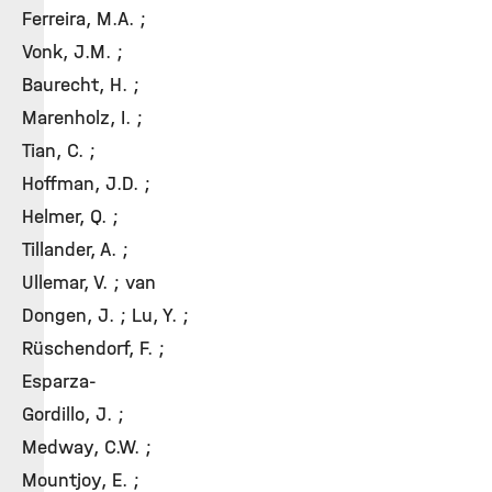
Ferreira, M.A. ;
Vonk, J.M. ;
Baurecht, H. ;
Marenholz, I. ;
Tian, C. ;
Hoffman, J.D. ;
Helmer, Q. ;
Tillander, A. ;
Ullemar, V. ; van
Dongen, J. ; Lu, Y. ;
Rüschendorf, F. ;
Esparza-
Gordillo, J. ;
Medway, C.W. ;
Mountjoy, E. ;