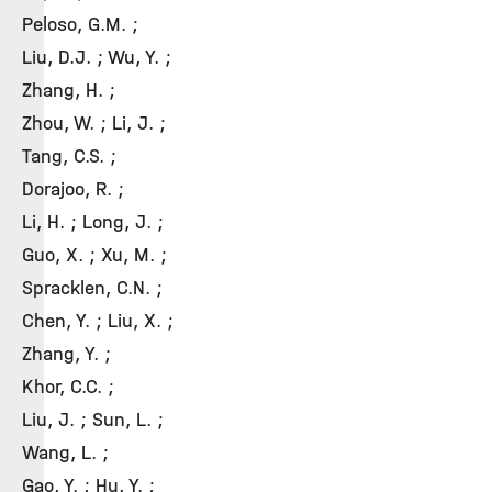
Peloso, G.M. ;
Liu, D.J. ; Wu, Y. ;
Zhang, H. ;
Zhou, W. ; Li, J. ;
Tang, C.S. ;
Dorajoo, R. ;
Li, H. ; Long, J. ;
Guo, X. ; Xu, M. ;
Spracklen, C.N. ;
Chen, Y. ; Liu, X. ;
Zhang, Y. ;
Khor, C.C. ;
Liu, J. ; Sun, L. ;
Wang, L. ;
Gao, Y. ; Hu, Y. ;