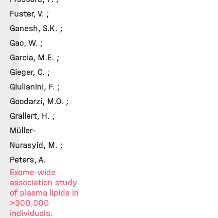
Fuster, V. ;
Ganesh, S.K. ;
Gao, W. ;
Garcia, M.E. ;
Gieger, C. ;
Giulianini, F. ;
Goodarzi, M.O. ;
Grallert, H. ;
Müller-
Nurasyid, M. ;
Peters, A.
Exome-wide
association study
of plasma lipids in
>300,000
individuals.