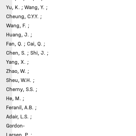
Yu, K. ; Wang, Y. ;
Cheung, C.Y.Y. ;
Wang, F. ;
Huang, J. ;
Fan, Q. ; Cai, Q. ;
Chen, S. ; Shi, J. ;
Yang, X. ;
Zhao, W. ;
Sheu, W.H. ;
Cherny, S.S. ;
He, M. ;
Feranil, A.B. ;
Adair, L.S. ;
Gordon-
Larsen, P. ;