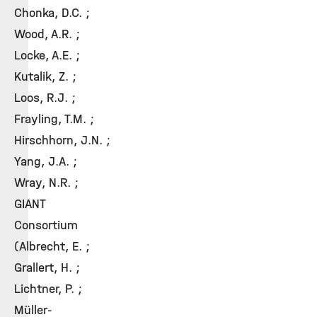
Chonka, D.C. ;
Wood, A.R. ;
Locke, A.E. ;
Kutalik, Z. ;
Loos, R.J. ;
Frayling, T.M. ;
Hirschhorn, J.N. ;
Yang, J.A. ;
Wray, N.R. ;
GIANT
Consortium
(Albrecht, E. ;
Grallert, H. ;
Lichtner, P. ;
Müller-