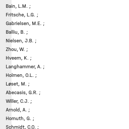
Bain, L.M. ;
Fritsche, L.G. ;
Gabrielsen, M.E. ;
Balliu, B. ;
Nielsen, J.B. ;
Zhou, W. ;
Hveem, K. ;
Langhammer, A. ;
Holmen, O.L. ;
Løset, M. ;
Abecasis, G.R. ;
Willer, C.J. ;
Arnold, A. ;
Homuth, G. ;
Schmidt, C.O. ;