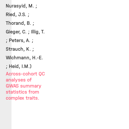
Nurasyid, M. ;
Ried, J.S. ;
Thorand, B. ;
Gieger, C. ; Illig, T.
; Peters, A. ;
Strauch, K. ;
Wichmann, H.-E.
; Heid, I.M.)
Across-cohort QC
analyses of
GWAS summary
statistics from
complex traits.