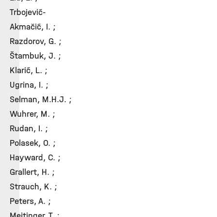
Trbojević-
Akmačić, I. ;
Razdorov, G. ;
Štambuk, J. ;
Klarić, L. ;
Ugrina, I. ;
Selman, M.H.J. ;
Wuhrer, M. ;
Rudan, I. ;
Polasek, O. ;
Hayward, C. ;
Grallert, H. ;
Strauch, K. ;
Peters, A. ;
Meitinger, T. ;