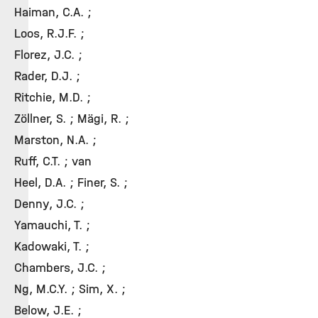
Haiman, C.A. ;
Loos, R.J.F. ;
Florez, J.C. ;
Rader, D.J. ;
Ritchie, M.D. ;
Zöllner, S. ; Mägi, R. ;
Marston, N.A. ;
Ruff, C.T. ; van
Heel, D.A. ; Finer, S. ;
Denny, J.C. ;
Yamauchi, T. ;
Kadowaki, T. ;
Chambers, J.C. ;
Ng, M.C.Y. ; Sim, X. ;
Below, J.E. ;