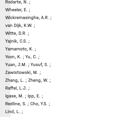
Rodarte, N. ;
Wheeler, E. ;
Wickremasinghe, A.R. ;
van Dijk, K.W. ;
Witte, D.R. ;
Yajnik, C.S. ;
Yamamoto, K. ;
Yoon, K. ; Yu, C. ;
Yuan, J.M. ; Yusuf, S. ;
Zawistowski, M. ;
Zhang, L. ; Zheng, W. ;
Raffel, L.J. ;
Igase, M. ; Ipp, E. ;
Redline, S. ; Cho, Y.S. ;
Lind, L. ;