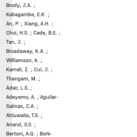
Brody, J.A. ;
Kabagambe, E.K. ;
An, P. ; Xiang, A.H. ;
Choi, H.S. ; Cade, B.E. ;
Tan, J. ;
Broadaway, K.A. ;
Williamson, A. ;
Kamali, Z. ; Cui, J. ;
Thangam, M. ;
Adair, L.S. ;
Adeyemo, A. ; Aguilar-
Salinas, C.A. ;
Ahluwalia, T.S. ;
Anand, S.S. ;
Bertoni, A.G. ; Bork-