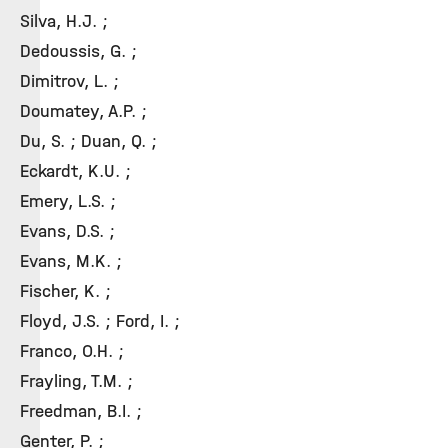
Silva, H.J. ;
Dedoussis, G. ;
Dimitrov, L. ;
Doumatey, A.P. ;
Du, S. ; Duan, Q. ;
Eckardt, K.U. ;
Emery, L.S. ;
Evans, D.S. ;
Evans, M.K. ;
Fischer, K. ;
Floyd, J.S. ; Ford, I. ;
Franco, O.H. ;
Frayling, T.M. ;
Freedman, B.I. ;
Genter, P. ;