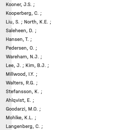
Kooner, J.S. ;
Kooperberg, C. ;
Liu, S. ; North, K.E. ;
Saleheen, D. ;
Hansen, T. ;
Pedersen, O. ;
Wareham, N.J. ;
Lee, J. ; Kim, B.J. ;
Millwood, I.Y. ;
Walters, R.G. ;
Stefansson, K. ;
Ahlqvist, E. ;
Goodarzi, M.O. ;
Mohlke, K.L. ;
Langenberg, C. ;