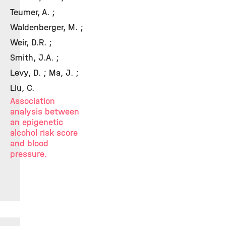
Teumer, A. ;
Waldenberger, M. ;
Weir, D.R. ;
Smith, J.A. ;
Levy, D. ; Ma, J. ;
Liu, C.
Association
analysis between
an epigenetic
alcohol risk score
and blood
pressure.