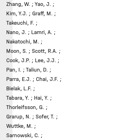
Zhang, W. ; Yao, J. ;
Kim, Y.J. ; Graff, M. ;
Takeuchi, F. ;
Nano, J. ; Lamri, A. ;
Nakatochi, M. ;
Moon, S. ; Scott, R.A. ;
Cook, J.P. ; Lee, J.J. ;
Pan, I. ; Taliun, D. ;
Parra, E.J. ; Chai, J.F. ;
Bielak, L.F. ;
Tabara, Y. ; Hai, Y. ;
Thorleifsson, G. ;
Grarup, N. ; Sofer, T. ;
Wuttke, M. ;
Sarnowski, C. ;