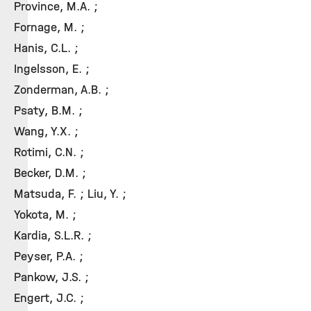
Province, M.A. ;
Fornage, M. ;
Hanis, C.L. ;
Ingelsson, E. ;
Zonderman, A.B. ;
Psaty, B.M. ;
Wang, Y.X. ;
Rotimi, C.N. ;
Becker, D.M. ;
Matsuda, F. ; Liu, Y. ;
Yokota, M. ;
Kardia, S.L.R. ;
Peyser, P.A. ;
Pankow, J.S. ;
Engert, J.C. ;