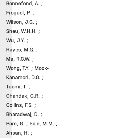
Bonnefond, A. ;
Froguel, P. ;
Wilson, J.G. ;
Sheu, W.H.H. ;
Wu, J.Y. ;
Hayes, M.G. ;
Ma, R.C.W. ;
Wong, T.Y. ; Mook-
Kanamori, D.O. ;
Tuomi, T. ;
Chandak, G.R. ;
Collins, F.S. ;
Bharadwaj, D. ;
Paré, G. ; Sale, M.M. ;
Ahsan, H. ;