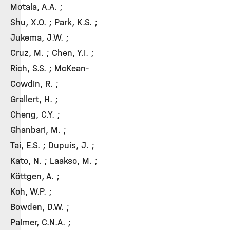
Motala, A.A. ;
Shu, X.O. ; Park, K.S. ;
Jukema, J.W. ;
Cruz, M. ; Chen, Y.I. ;
Rich, S.S. ; McKean-
Cowdin, R. ;
Grallert, H. ;
Cheng, C.Y. ;
Ghanbari, M. ;
Tai, E.S. ; Dupuis, J. ;
Kato, N. ; Laakso, M. ;
Köttgen, A. ;
Koh, W.P. ;
Bowden, D.W. ;
Palmer, C.N.A. ;