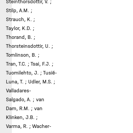
Steinthorsdottir, V. ;
Stilp, A.M. ;
Strauch, K. ;
Taylor, K.D. ;
Thorand, B. ;
Thorsteinsdottir, U. ;
Tomlinson, B. ;
Tran, T.C. ; Tsai, F.J. ;
Tuomilehto, J. ; Tusié-
Luna, T. ; Udler, M.S. ;
Valladares-
Salgado, A. ; van
Dam, R.M. ; van
Klinken, J.B. ;
Varma, R. ; Wacher-