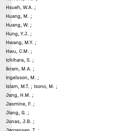
Hsueh, W.A. ;
Huang, M. ;
Huang, W. ;
Hung, Y.J. ;
Hwang, M.Y. ;
Hwu, C.M. ;
Ichihara, S. ;
Ikram, M.A. ;
Ingelsson, M. ;
Islam, M.T. ; Isono, M. ;
Jang, H.M. ;
Jasmine, F. ;
Jiang, G. ;
Jonas, J.B. ;
Jørgensen, T. ;