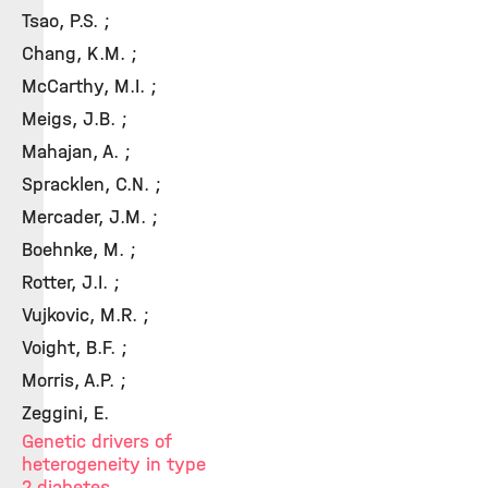
Tsao, P.S. ;
Chang, K.M. ;
McCarthy, M.I. ;
Meigs, J.B. ;
Mahajan, A. ;
Spracklen, C.N. ;
Mercader, J.M. ;
Boehnke, M. ;
Rotter, J.I. ;
Vujkovic, M.R. ;
Voight, B.F. ;
Morris, A.P. ;
Zeggini, E.
Genetic drivers of
heterogeneity in type
2 diabetes