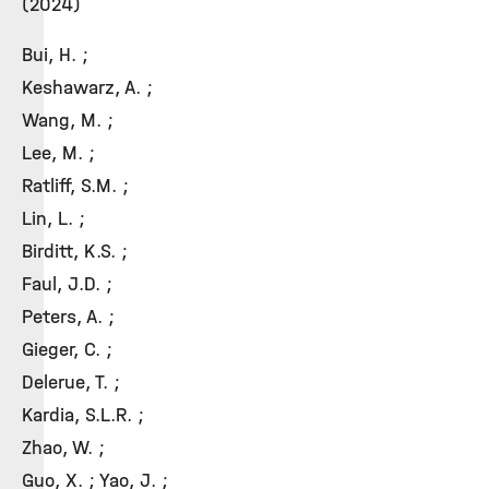
(2024)
Bui, H. ;
Keshawarz, A. ;
Wang, M. ;
Lee, M. ;
Ratliff, S.M. ;
Lin, L. ;
Birditt, K.S. ;
Faul, J.D. ;
Peters, A. ;
Gieger, C. ;
Delerue, T. ;
Kardia, S.L.R. ;
Zhao, W. ;
Guo, X. ; Yao, J. ;