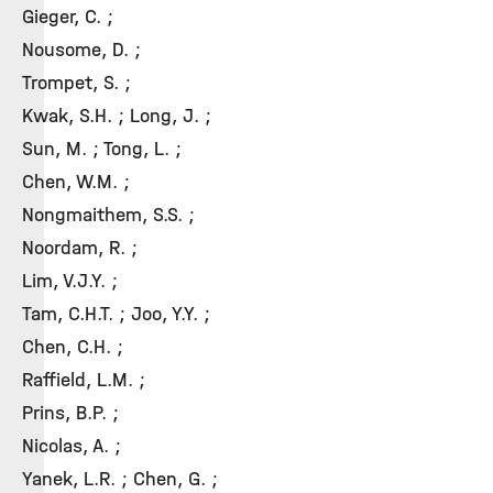
Gieger, C. ;
Nousome, D. ;
Trompet, S. ;
Kwak, S.H. ; Long, J. ;
Sun, M. ; Tong, L. ;
Chen, W.M. ;
Nongmaithem, S.S. ;
Noordam, R. ;
Lim, V.J.Y. ;
Tam, C.H.T. ; Joo, Y.Y. ;
Chen, C.H. ;
Raffield, L.M. ;
Prins, B.P. ;
Nicolas, A. ;
Yanek, L.R. ; Chen, G. ;