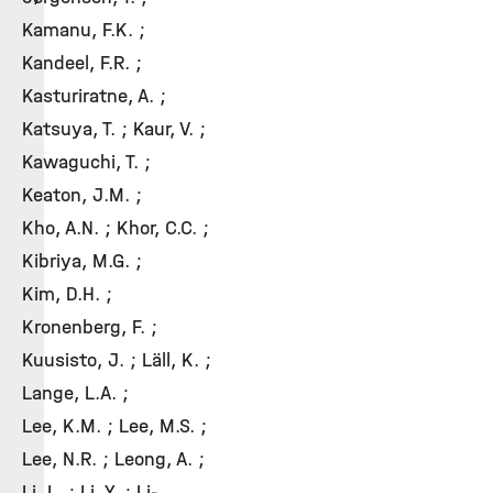
Kamanu, F.K. ;
Kandeel, F.R. ;
Kasturiratne, A. ;
Katsuya, T. ; Kaur, V. ;
Kawaguchi, T. ;
Keaton, J.M. ;
Kho, A.N. ; Khor, C.C. ;
Kibriya, M.G. ;
Kim, D.H. ;
Kronenberg, F. ;
Kuusisto, J. ; Läll, K. ;
Lange, L.A. ;
Lee, K.M. ; Lee, M.S. ;
Lee, N.R. ; Leong, A. ;
Li, L. ; Li, Y. ; Li-