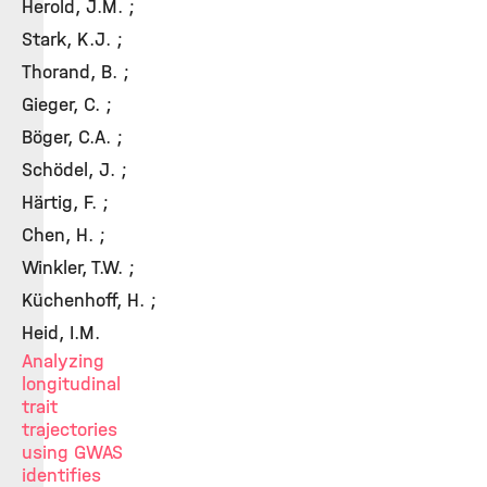
Herold, J.M. ;
Stark, K.J. ;
Thorand, B. ;
Gieger, C. ;
Böger, C.A. ;
Schödel, J. ;
Härtig, F. ;
Chen, H. ;
Winkler, T.W. ;
Küchenhoff, H. ;
Heid, I.M.
Analyzing
longitudinal
trait
trajectories
using GWAS
identifies