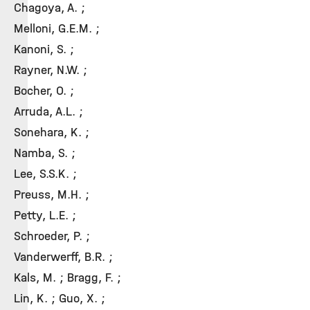
Chagoya, A. ;
Melloni, G.E.M. ;
Kanoni, S. ;
Rayner, N.W. ;
Bocher, O. ;
Arruda, A.L. ;
Sonehara, K. ;
Namba, S. ;
Lee, S.S.K. ;
Preuss, M.H. ;
Petty, L.E. ;
Schroeder, P. ;
Vanderwerff, B.R. ;
Kals, M. ; Bragg, F. ;
Lin, K. ; Guo, X. ;