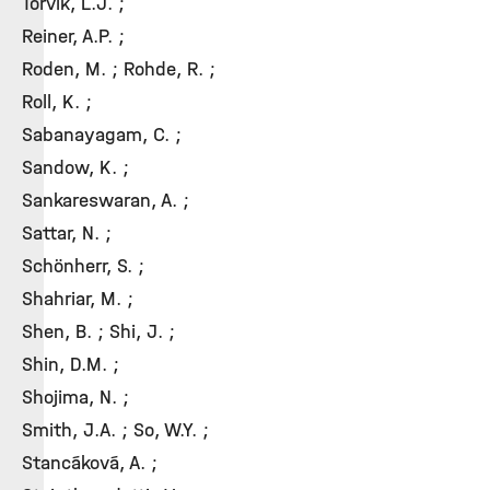
Torvik, L.J. ;
Reiner, A.P. ;
Roden, M. ; Rohde, R. ;
Roll, K. ;
Sabanayagam, C. ;
Sandow, K. ;
Sankareswaran, A. ;
Sattar, N. ;
Schönherr, S. ;
Shahriar, M. ;
Shen, B. ; Shi, J. ;
Shin, D.M. ;
Shojima, N. ;
Smith, J.A. ; So, W.Y. ;
Stancáková, A. ;