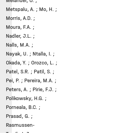
Melander, O. ;
Metspalu, A. ; Mo, H. ;
Morris, A.D. ;
Moura, F.A. ;
Nadler, J.L. ;
Nalls, M.A. ;
Nayak, U. ; Ntalla, I. ;
Okada, Y. ; Orozco, L. ;
Patel, S.R. ; Patil, S. ;
Pei, P. ; Pereira, M.A. ;
Peters, A. ; Pirie, F.J. ;
Polikowsky, H.G. ;
Porneala, B.C. ;
Prasad, G. ;
Rasmussen-