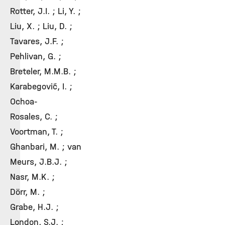
Rotter, J.I. ; Li, Y. ;
Liu, X. ; Liu, D. ;
Tavares, J.F. ;
Pehlivan, G. ;
Breteler, M.M.B. ;
Karabegović, I. ;
Ochoa-
Rosales, C. ;
Voortman, T. ;
Ghanbari, M. ; van
Meurs, J.B.J. ;
Nasr, M.K. ;
Dörr, M. ;
Grabe, H.J. ;
London, S.J. ;