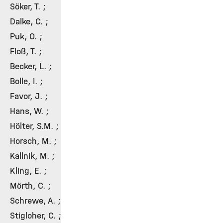
Söker, T. ;
Dalke, C. ;
Puk, O. ;
Floß, T. ;
Becker, L. ;
Bolle, I. ;
Favor, J. ;
Hans, W. ;
Hölter, S.M. ;
Horsch, M. ;
Kallnik, M. ;
Kling, E. ;
Mörth, C. ;
Schrewe, A. ;
Stigloher, C. ;