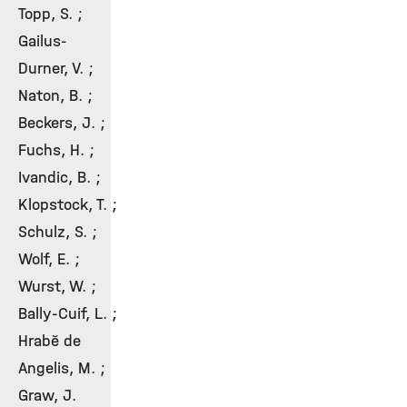
Topp, S. ;
Gailus-
Durner, V. ;
Naton, B. ;
Beckers, J. ;
Fuchs, H. ;
Ivandic, B. ;
Klopstock, T. ;
Schulz, S. ;
Wolf, E. ;
Wurst, W. ;
Bally-Cuif, L. ;
Hrabě de
Angelis, M. ;
Graw, J.