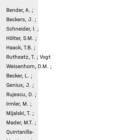
Bender, A. ;
Beckers, J. ;
Schneider, I. ;
Hölter, S.M. ;
Haack, T.B. ;
Ruthsatz, T. ; Vogt
Weisenhorn, D.M. ;
Becker, L. ;
Genius, J. ;
Rujescu, D. ;
Irmler, M. ;
Mijalski, T. ;
Mader, M.T. ;
Quintanilla-