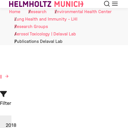
Search
Menu
Skip to Content
Home
Research
Environmental Health Center
Lung Health and Immunity - LHI
Research Groups
Aerosol Toxicology | Delaval Lab
Publications Delaval Lab
ll
Filter
2018