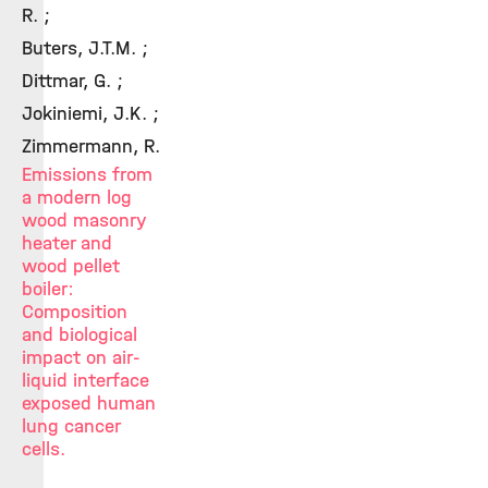
R. ;
Buters, J.T.M. ;
Dittmar, G. ;
Jokiniemi, J.K. ;
Zimmermann, R.
Emissions from
a modern log
wood masonry
heater and
wood pellet
boiler:
Composition
and biological
impact on air-
liquid interface
exposed human
lung cancer
cells.