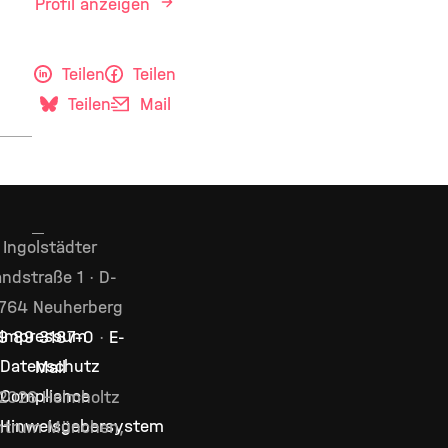
Profil anzeigen
Teilen
Teilen
Teilen
Mail
Ingolstädter
ndstraße 1 · D-
764 Neuherberg
Impressum
9 89 3187–0
·
E-
Datenschutz
Mail
Compliance
2026 Helmholtz
Hinweisgebersystem
ntrum München,