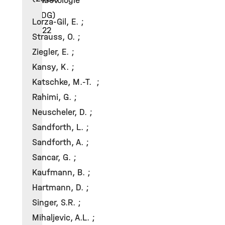
Diabetologie
(DDG)
Lorza-Gil, E. ;
2022
Strauss, O. ;
©
Ziegler, E. ;
Kansy, K. ;
Katschke, M.-T. ;
Rahimi, G. ;
Neuscheler, D. ;
Sandforth, L. ;
Sandforth, A. ;
Sancar, G. ;
Kaufmann, B. ;
Hartmann, D. ;
Singer, S.R. ;
Mihaljevic, A.L. ;