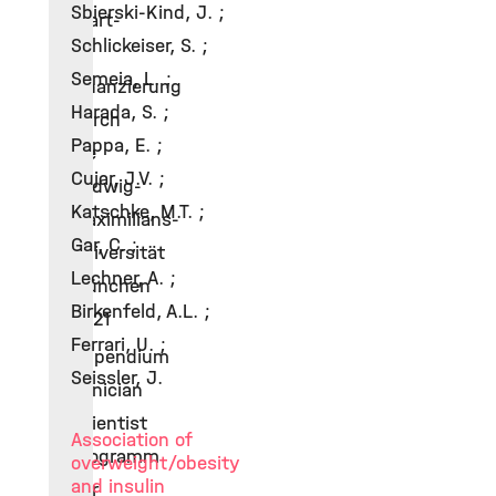
Sbierski-Kind, J. ;
start-
Schlickeiser, S. ;
up
Semeia, L. ;
Finanzierung
Harada, S. ;
durch
Pappa, E. ;
die
Cujar, J.V. ;
Ludwig-
Katschke, M.T. ;
Maximilians-
Gar, C. ;
Universität
Lechner, A. ;
München
Birkenfeld, A.L. ;
2021
Ferrari, U. ;
Stipendium
Seissler, J.
Clinician
Scientist
Association of
Programm
overweight/obesity
and insulin
der