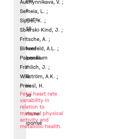
Paper
Auchynnikava, V. ;
des
Semeia, L. ;
Monats
Sippel, K. ;
2018
Sbierski-Kind, J. ;
2-
Fritsche, A. ;
Jahres-
Birkenfeld, A.L. ;
Stipendium
Paluscke-
der
Fröhlich, J. ;
DFG:
Wikström, A.K. ;
"The
Preissl, H.
Fetal heart rate
type
variability in
2
relation to
maternal physical
immune
activity and
response
metabolic health.
in