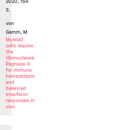
2020, 154
S.
von
Gamm, M.
Myeloid
cells require
the
ribonuclease
Regnase-3
for immune
homeostasis
and
balanced
interferon
responses
in
vivo.