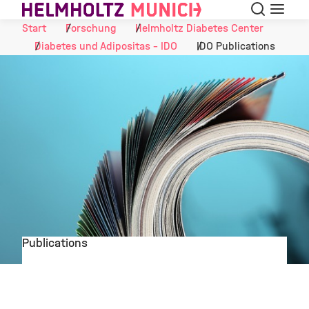
Suche
Navigat
Skip to Content
Start
Forschung
Helmholtz Diabetes Center
Diabetes und Adipositas - IDO
IDO Publications
Publications
©