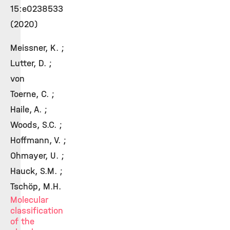
15:e0238533
(2020)
Meissner, K. ;
Lutter, D. ;
von
Toerne, C. ;
Haile, A. ;
Woods, S.C. ;
Hoffmann, V. ;
Ohmayer, U. ;
Hauck, S.M. ;
Tschöp, M.H.
Molecular
classification
of the