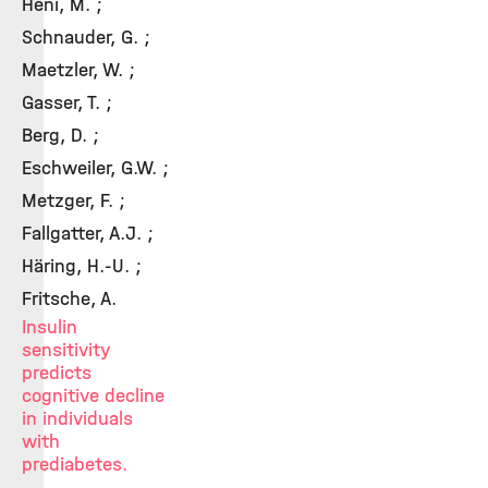
Heni, M. ;
Schnauder, G. ;
Maetzler, W. ;
Gasser, T. ;
Berg, D. ;
Eschweiler, G.W. ;
Metzger, F. ;
Fallgatter, A.J. ;
Häring, H.-U. ;
Fritsche, A.
Insulin
sensitivity
predicts
cognitive decline
in individuals
with
prediabetes.