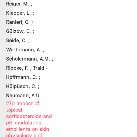
Reiger, M. ;
Klepper, L. ;
Ranieri, C. ;
Gülzow, C. ;
Seide, C. ;
Worthmann, A. ;
Schölermann, A.M. ;
Rippke, F. ; Traidl-
Hoffmann, C. ;
Hülpüsch, C. ;
Neumann, A.U.
270 Impact of
topical
corticosteroids and
pH-modulating
emollients on skin
physiology and