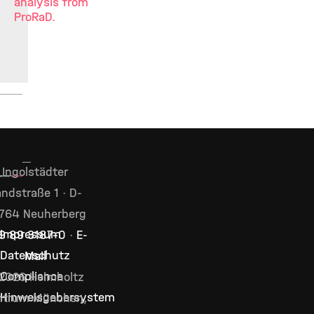
analysis from
ProRaD.
Ingolstädter
ndstraße 1 · D-
764 Neuherberg
Impressum
9 89 3187–0
·
E-
Datenschutz
Mail
Compliance
2026 Helmholtz
Hinweisgebersystem
ntrum München,