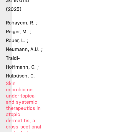
34:e70141
(2025)
Rohayem, R. ;
Reiger, M. ;
Rauer, L. ;
Neumann, A.U. ;
Traidl-
Hoffmann, C. ;
Hülpüsch, C.
Skin
microbiome
under topical
and systemic
therapeutics in
atopic
dermatitis, a
cross-sectional