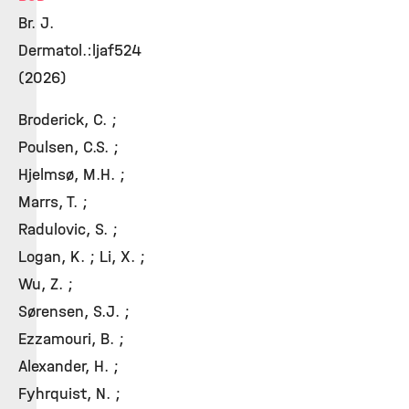
Br. J.
Dermatol.:ljaf524
(2026)
Broderick, C. ;
Poulsen, C.S. ;
Hjelmsø, M.H. ;
Marrs, T. ;
Radulovic, S. ;
Logan, K. ; Li, X. ;
Wu, Z. ;
Sørensen, S.J. ;
Ezzamouri, B. ;
Alexander, H. ;
Fyhrquist, N. ;