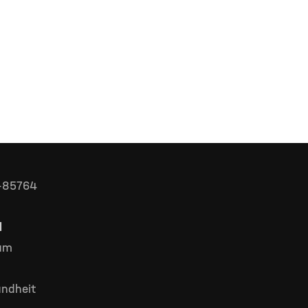
D-85764
l
rum
ndheit