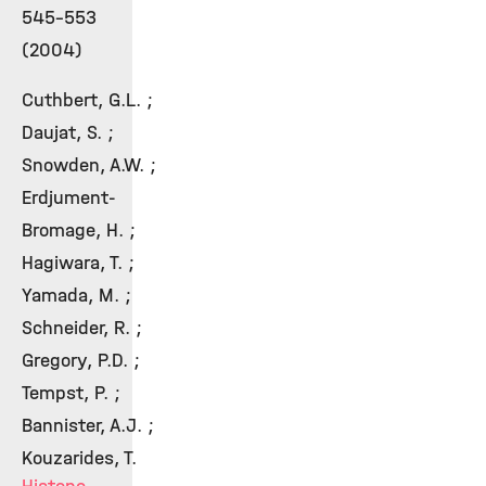
545-553
(2004)
Cuthbert, G.L. ;
Daujat, S. ;
Snowden, A.W. ;
Erdjument-
Bromage, H. ;
Hagiwara, T. ;
Yamada, M. ;
Schneider, R. ;
Gregory, P.D. ;
Tempst, P. ;
Bannister, A.J. ;
Kouzarides, T.