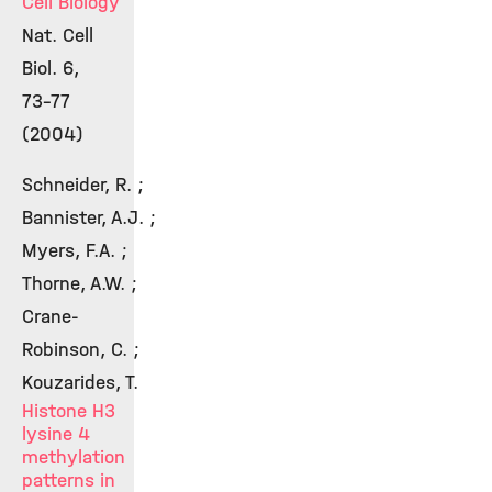
Cell Biology
Nat. Cell
Biol. 6,
73-77
(2004)
Schneider, R. ;
Bannister, A.J. ;
Myers, F.A. ;
Thorne, A.W. ;
Crane-
Robinson, C. ;
Kouzarides, T.
Histone H3
lysine 4
methylation
patterns in