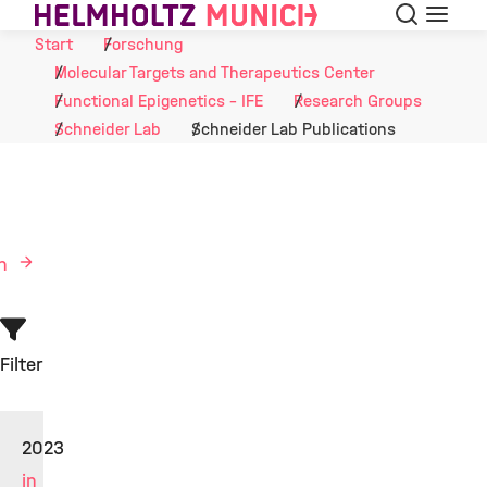
Suche
Navigat
Skip to Content
Start
Forschung
Molecular Targets and Therapeutics Center
Functional Epigenetics - IFE
Research Groups
Schneider Lab
Schneider Lab Publications
en
Filter
2023
in