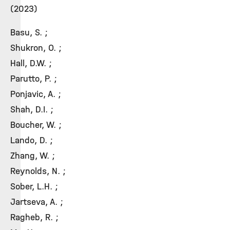
(2023)
Basu, S. ;
Shukron, O. ;
Hall, D.W. ;
Parutto, P. ;
Ponjavic, A. ;
Shah, D.I. ;
Boucher, W. ;
Lando, D. ;
Zhang, W. ;
Reynolds, N. ;
Sober, L.H. ;
Jartseva, A. ;
Ragheb, R. ;