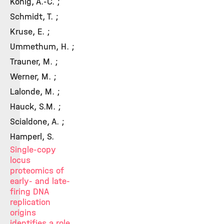
König, A.-C. ;
Schmidt, T. ;
Kruse, E. ;
Ummethum, H. ;
Trauner, M. ;
Werner, M. ;
Lalonde, M. ;
Hauck, S.M. ;
Scialdone, A. ;
Hamperl, S.
Single-copy
locus
proteomics of
early- and late-
firing DNA
replication
origins
identifies a role