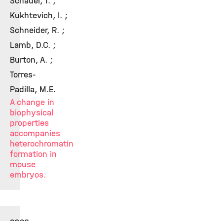
Schauer, T. ;
Kukhtevich, I. ;
Schneider, R. ;
Lamb, D.C. ;
Burton, A. ;
Torres-
Padilla, M.E.
A change in
biophysical
properties
accompanies
heterochromatin
formation in
mouse
embryos.