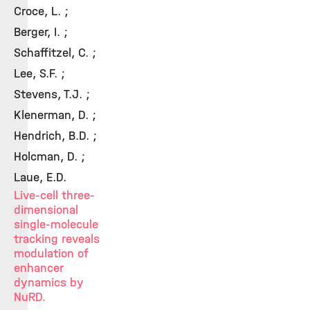
Croce, L. ;
Berger, I. ;
Schaffitzel, C. ;
Lee, S.F. ;
Stevens, T.J. ;
Klenerman, D. ;
Hendrich, B.D. ;
Holcman, D. ;
Laue, E.D.
Live-cell three-
dimensional
single-molecule
tracking reveals
modulation of
enhancer
dynamics by
NuRD.