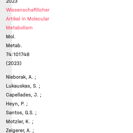
2023
Wissenschaftlicher
Artikel in Molecular
Metabolism
Mol.
Metab.
74:101748
(2023)
Nieborak, A. ;
Lukauskas, S. ;
Capellades, J. ;
Heyn, P. ;
Santos, G.S. ;
Motzler, K. ;
Zeigerer, A. ;