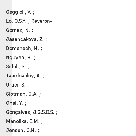
Gaggioli, V. ;
Lo, C.S.Y. ; Reveron-
Gomez, N. ;
Jasencakova, Z. ;
Domenech, H. ;
Nguyen, H. ;
Sidoli, S. ;
Tvardovskiy, A. ;
Uruci, S. ;
Slotman, J.A. ;
Chai, Y. ;
Gonçalves, J.G.S.C.S. ;
Manolika, E.M. ;
Jensen, O.N. ;