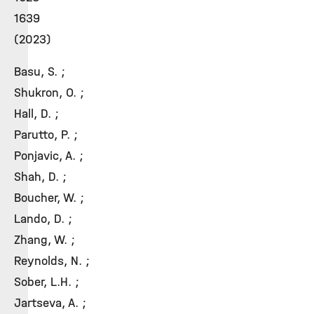
1639
(2023)
Basu, S. ;
Shukron, O. ;
Hall, D. ;
Parutto, P. ;
Ponjavic, A. ;
Shah, D. ;
Boucher, W. ;
Lando, D. ;
Zhang, W. ;
Reynolds, N. ;
Sober, L.H. ;
Jartseva, A. ;