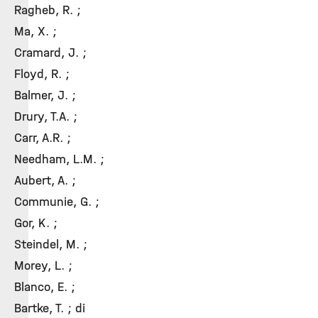
Ragheb, R. ;
Ma, X. ;
Cramard, J. ;
Floyd, R. ;
Balmer, J. ;
Drury, T.A. ;
Carr, A.R. ;
Needham, L.M. ;
Aubert, A. ;
Communie, G. ;
Gor, K. ;
Steindel, M. ;
Morey, L. ;
Blanco, E. ;
Bartke, T. ; di