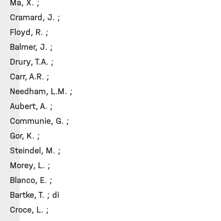
Ma, X. ;
Cramard, J. ;
Floyd, R. ;
Balmer, J. ;
Drury, T.A. ;
Carr, A.R. ;
Needham, L.M. ;
Aubert, A. ;
Communie, G. ;
Gor, K. ;
Steindel, M. ;
Morey, L. ;
Blanco, E. ;
Bartke, T. ; di
Croce, L. ;