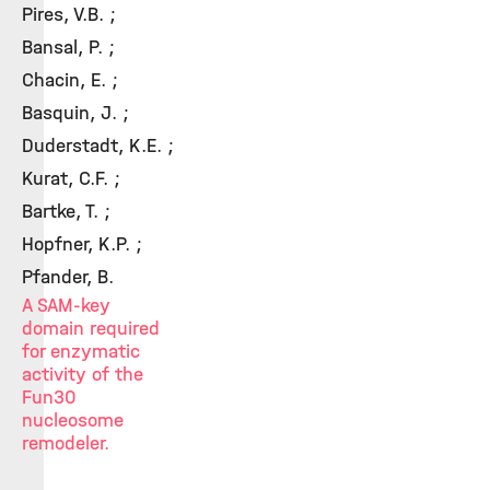
Pires, V.B. ;
Bansal, P. ;
Chacin, E. ;
Basquin, J. ;
Duderstadt, K.E. ;
Kurat, C.F. ;
Bartke, T. ;
Hopfner, K.P. ;
Pfander, B.
A SAM-key
domain required
for enzymatic
activity of the
Fun30
nucleosome
remodeler.