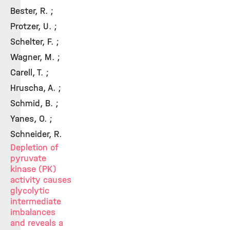
Bester, R. ;
Protzer, U. ;
Schelter, F. ;
Wagner, M. ;
Carell, T. ;
Hruscha, A. ;
Schmid, B. ;
Yanes, O. ;
Schneider, R.
Depletion of
pyruvate
kinase (PK)
activity causes
glycolytic
intermediate
imbalances
and reveals a