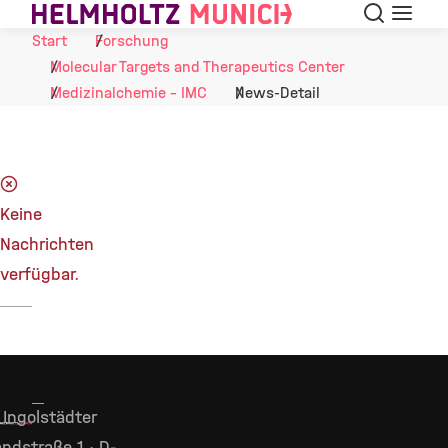
Suche
Navigat
Skip to Content
Start
Forschung
Molecular Targets and Therapeutics Center
Medizinalchemie - IMC
News-Detail
Keine
Nachrichten
verfügbar.
Ingolstädter
ndstraße 1 · D-