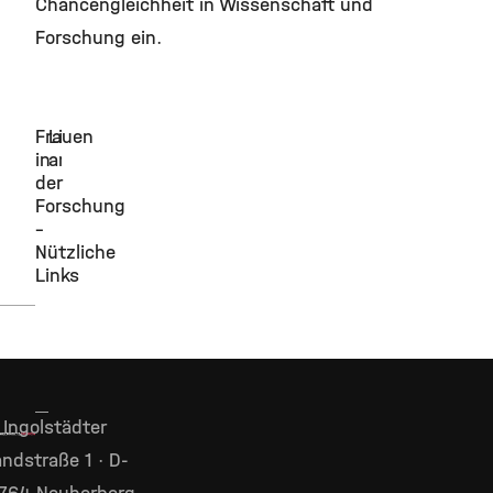
Chancengleichheit in Wissenschaft und
Forschung ein.
Frauen
Links
in
anschauen
der
Forschung
–
Nützliche
Links
Ingolstädter
ndstraße 1 · D-