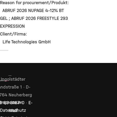
Reason for procurement/Produkt:
ABRUF 2026 NUPAGE 4-12% BT
GEL ; ABRUF 2026 FREESTYLE 293
EXPRESSION
Client/Firma:
Life Technologies GmbH
Ingolstädter
ndstraße 1 · D-
764 Neuherberg
Impressum
9 89 3187–0
·
E-
Datenschutz
Mail