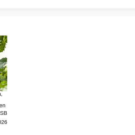
,
zen
SB
026