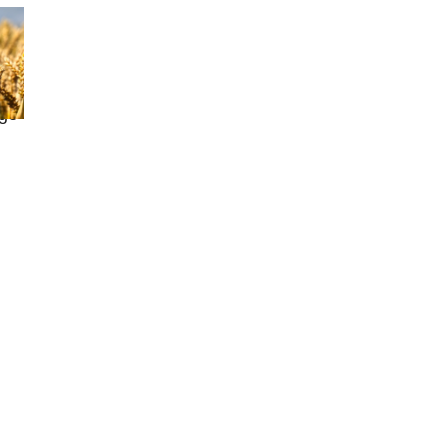
.
tel
rge