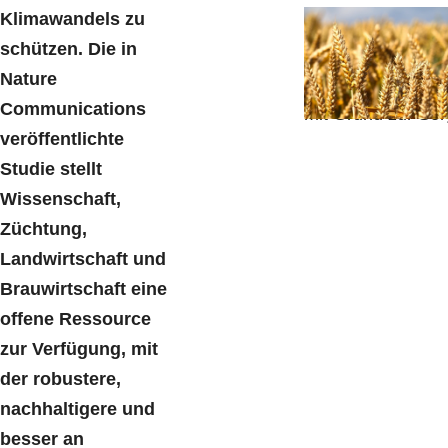
Klimawandels zu
Environmental
Health, PGSB,
23
schützen. Die in
Juli 2024
Nature
Grundnahrungsmit
Communications
mit Grund zur So
veröffentlichte
Studie stellt
Wissenschaft,
Züchtung,
Landwirtschaft und
Brauwirtschaft eine
offene Ressource
zur Verfügung, mit
der robustere,
nachhaltigere und
besser an