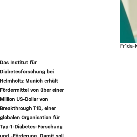
Fr1da-
©
Das Institut für
Diabetesforschung bei
Helmholtz Munich erhält
Fördermittel von über einer
Million US-Dollar von
Breakthrough T1D, einer
globalen Organisation für
Typ-1-Diabetes-Forschung
und -Förderung. Damit soll