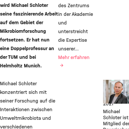
wird Michael Schloter
des Zentrums
seine faszinierende Arbeit
in der Akademie
auf dem Gebiet der
und
Mikrobiomforschung
unterstreicht
fortsetzen. Er hat nun
die Expertise
eine Doppelprofessur an
unserer…
der TUM und bei
Mehr erfahren
Helmholtz Munich.
Awards &
Michael Schloter
Grants, CO
konzentriert sich mit
21. Dezemb
seiner Forschung auf die
2021
Interaktionen zwischen
Michael
Schloter ist
Umweltmikrobiota und
Mitglied de
verschiedenen