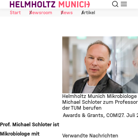
Suche
Navigat
Skip to Content
Start
Newsroom
News
Artikel
Helmholtz Munich Mikrobiologe
Michael Schloter zum Professor
der TUM berufen
©
Awards & Grants
COMI
27. Juli
Prof. Michael Schloter ist
Mikrobiologe mit
Verwandte Nachrichten