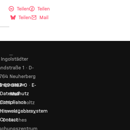
Teilen
Teilen
Teilen
Mail
Ingolstädter
ndstraße 1 · D-
764 Neuherberg
Impressum
9 89 3187–0
·
E-
Datenschutz
Mail
Compliance
2026 Helmholtz
Hinweisgebersystem
ntrum München,
Contact
Deutsches
schungszentrum