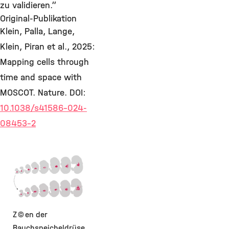
zu validieren.“
Original-Publikation
Klein, Palla, Lange,
Klein, Piran et al., 2025:
Mapping cells through
time and space with
MOSCOT. Nature. DOI:
10.1038/s41586-024-
08453-2
©
Zellen der
Bauchspeicheldrüse