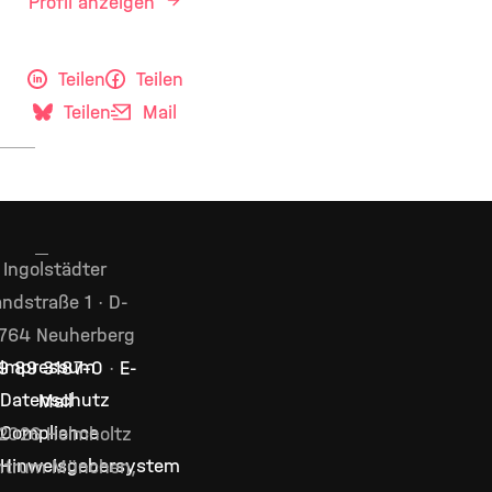
Profil anzeigen
Teilen
Teilen
Teilen
Mail
Ingolstädter
ndstraße 1 · D-
764 Neuherberg
Impressum
9 89 3187–0
·
E-
Datenschutz
Mail
Compliance
2026 Helmholtz
Hinweisgebersystem
ntrum München,