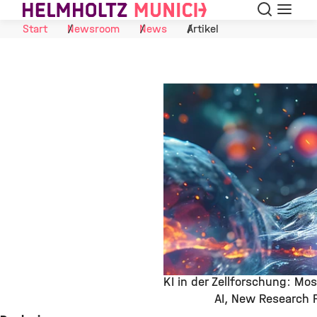
Suche
Navigat
Skip to Content
Start
Newsroom
News
Artikel
KI in der Zellforschung: Mos
AI
New Research F