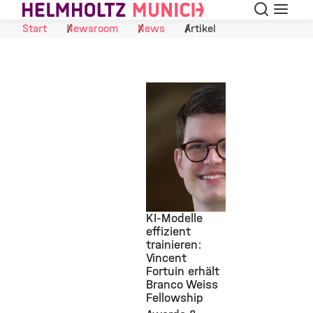
Suche
Navigat
Skip to Content
Start
Newsroom
News
Artikel
KI-Modelle
effizient
trainieren:
©
Vincent
Fortuin erhält
Branco Weiss
Fellowship