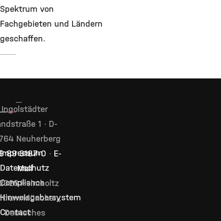
Spektrum von
Fachgebieten und Ländern
geschaffen.
Ingolstädter
ndstraße 1 · D-
764 Neuherberg
Impressum
9 89 3187–0
·
E-
Datenschutz
Mail
Compliance
2026 Helmholtz
Hinweisgebersystem
ntrum München,
Contact
Deutsches