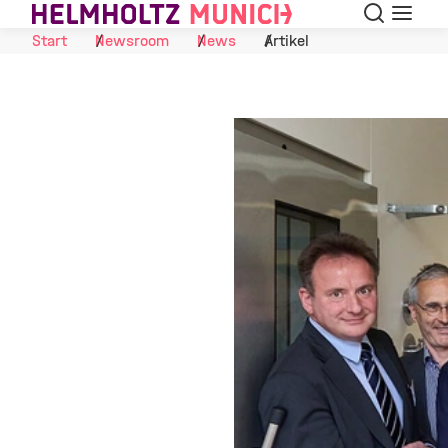
Suche
Navigat
Skip to Content
Start
Newsroom
News
Artikel