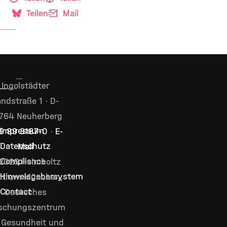
Teilen
Mail
Ingolstädter
ndstraße 1 · D-
764 Neuherberg
Impressum
9 89 3187–0
·
E-
Datenschutz
Mail
Compliance
2026 Helmholtz
Hinweisgebersystem
ntrum München,
Contact
Deutsches
schungszentrum
 Gesundheit und