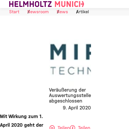
Skip to Content
Start
Newsroom
News
Artikel
Veräußerung der
Auswertungsstelle
abgeschlossen
©
9. April 2020
Mit Wirkung zum 1.
April 2020 geht der
Teilen
Teilen