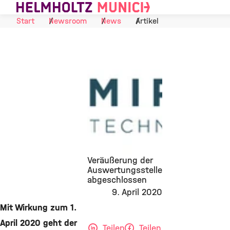
Skip to Content
Start
Newsroom
News
Artikel
Veräußerung der
Auswertungsstelle
abgeschlossen
©
9. April 2020
Mit Wirkung zum 1.
April 2020 geht der
Teilen
Teilen