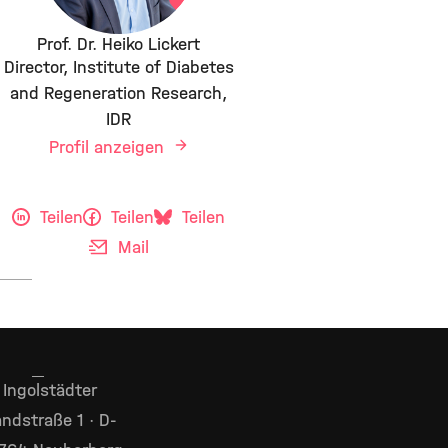
Prof. Dr. Heiko Lickert
Director, Institute of Diabetes
and Regeneration Research,
IDR
Profil anzeigen
Teilen
Teilen
Teilen
Mail
Ingolstädter
ndstraße 1 · D-