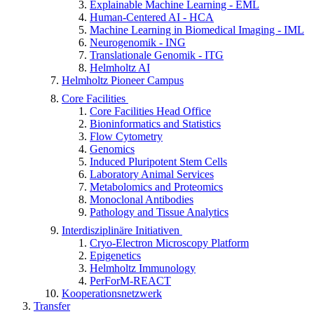
Explainable Machine Learning - EML
Human-Centered AI - HCA
Machine Learning in Biomedical Imaging - IML
Neurogenomik - ING
Translationale Genomik - ITG
Helmholtz AI
Helmholtz Pioneer Campus
Core Facilities
Core Facilities Head Office
Bioninformatics and Statistics
Flow Cytometry
Genomics
Induced Pluripotent Stem Cells
Laboratory Animal Services
Metabolomics and Proteomics
Monoclonal Antibodies
Pathology and Tissue Analytics
Interdisziplinäre Initiativen
Cryo-Electron Microscopy Platform
Epigenetics
Helmholtz Immunology
PerForM-REACT
Kooperationsnetzwerk
Transfer