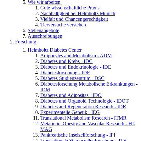
Wie wir arbeiten
Gute wissenschaftliche Praxis
Nachhaltigkeit bei Helmholtz Munich
Vielfalt und Chancengerechtigkeit
Tierversuche verstehen
Stellenangebote
Ausschreibungen
Forschung
Helmholtz Diabetes Center
Adipocytes and Metabolism - ADM
Diabetes und Krebs - IDC
Diabetes und Endokrinologie - IDE
Diabetesforschung - IDF
Diabetes-Studienzentrum - DSC
Diabetesforschung Metabolische Erkrankungen -
IDM
Diabetes und Adipositas - IDO
Diabetes und Organoid Technologie - IDOT
Diabetes and Regeneration Research - IDR
Experimentelle Genetik - IEG
Translational Metabolism Research - ITMR
Metabolic, Obesity and Vascular Research - HI-
MAG
Pankreatische Inselzellforschung - IPI
Translationale Stammzellenforschung - ITS