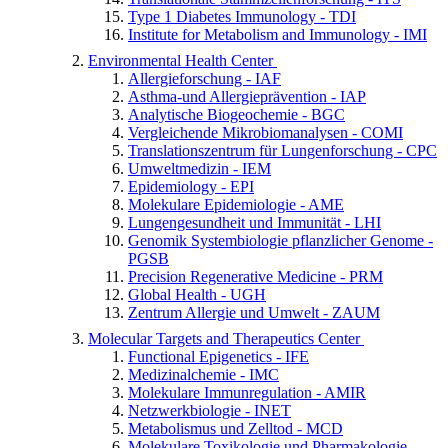
Type 1 Diabetes Immunology - TDI
Institute for Metabolism and Immunology - IMI
Environmental Health Center
Allergieforschung - IAF
Asthma-und Allergieprävention - IAP
Analytische Biogeochemie - BGC
Vergleichende Mikrobiomanalysen - COMI
Translationszentrum für Lungenforschung - CPC
Umweltmedizin - IEM
Epidemiology - EPI
Molekulare Epidemiologie - AME
Lungengesundheit und Immunität - LHI
Genomik Systembiologie pflanzlicher Genome -
PGSB
Precision Regenerative Medicine - PRM
Global Health - UGH
Zentrum Allergie und Umwelt - ZAUM
Molecular Targets and Therapeutics Center
Functional Epigenetics - IFE
Medizinalchemie - IMC
Molekulare Immunregulation - AMIR
Netzwerkbiologie - INET
Metabolismus und Zelltod - MCD
Molekulare Toxikologie und Pharmakologie -