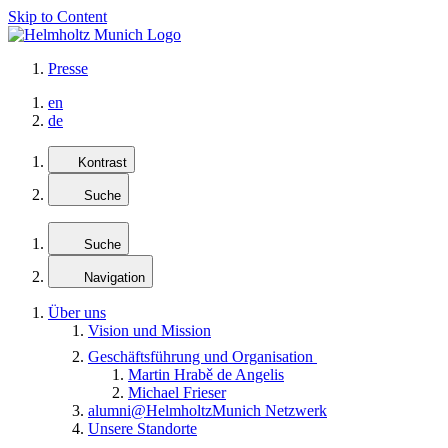
Skip to Content
Presse
en
de
Kontrast
Suche
Suche
Navigation
Über uns
Vision und Mission
Geschäftsführung und Organisation
Martin Hrabě de Angelis
Michael Frieser
alumni@HelmholtzMunich Netzwerk
Unsere Standorte