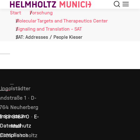
Suche
Navigat
Skip to Content
Start
Forschung
Molecular Targets and Therapeutics Center
Signaling and Translation - SAT
SAT: Addresses / People Kieser
Ingolstädter
ndstraße 1 · D-
764 Neuherberg
Impressum
9 89 3187–0
·
E-
Datenschutz
Mail
Compliance
2026 Helmholtz