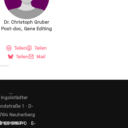
Dr. Christoph Gruber
Post-doc, Gene Editing
Teilen
Teilen
Teilen
Mail
Ingolstädter
ndstraße 1 · D-
764 Neuherberg
Impressum
9 89 3187–0
·
E-