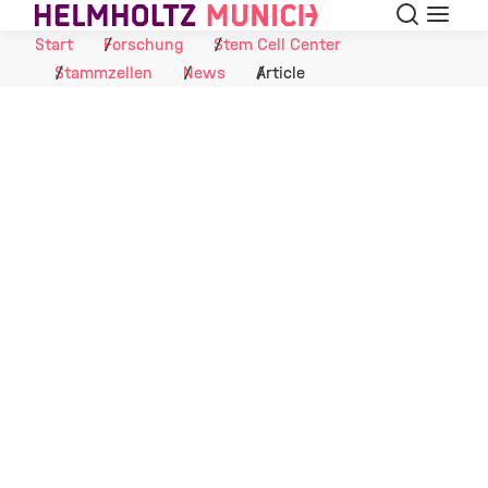
Suche
Navigat
Skip to Content
Start
Forschung
Stem Cell Center
Stammzellen
News
Article