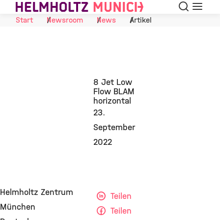
Suche
Navigat
Skip to Content
Start
Newsroom
News
Artikel
8 Jet Low
Flow BLAM
horizontal
23.
September
2022
Helmholtz Zentrum
Teilen
München
Teilen