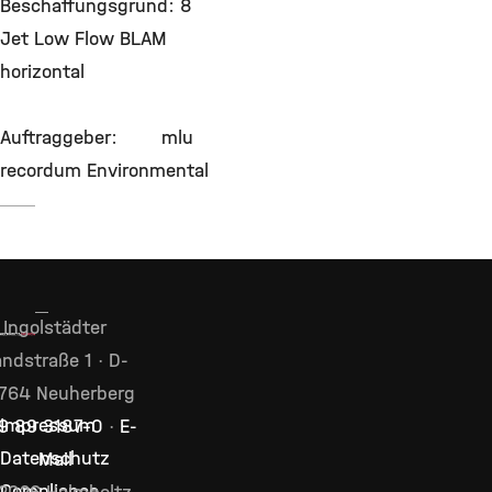
Beschaffungsgrund: 8
Jet Low Flow BLAM
horizontal
Auftraggeber: mlu
recordum Environmental
Ingolstädter
ndstraße 1 · D-
764 Neuherberg
Impressum
9 89 3187–0
·
E-
Datenschutz
Mail
Compliance