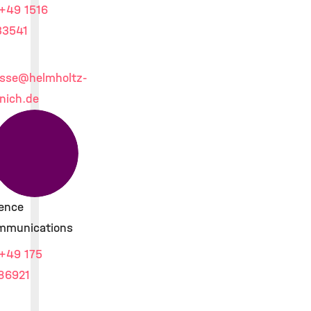
+49 1516
33541
sse
@helmholtz-
nich.de
ence
mmunications
+49 175
86921