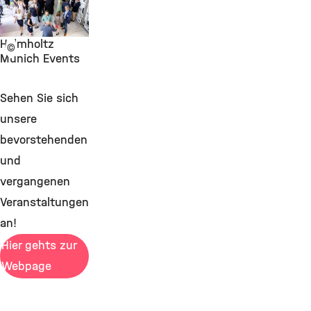
Helmholtz
©
Munich Events
Sehen Sie sich
unsere
bevorstehenden
und
vergangenen
Veranstaltungen
an!
Hier gehts zur
Webpage