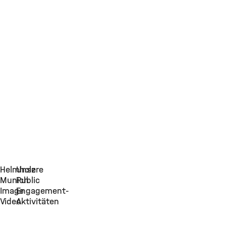
Helmholz
Unsere
Munich
Public
Image
Engagement-
Video
Aktivitäten