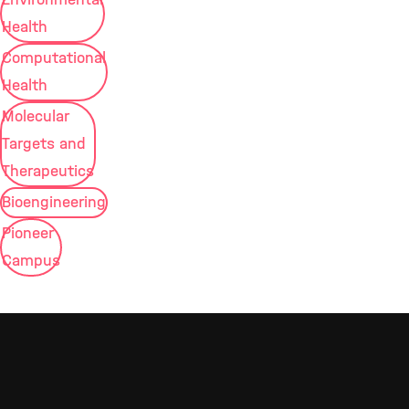
Health
Computational
Health
Molecular
Targets and
Therapeutics
Bioengineering
Pioneer
Campus