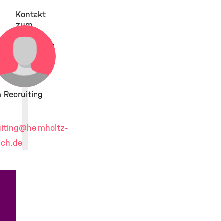
Kontakt
zum
Team
Recruiting
 Recruiting
iting
@helmholtz-
ch.de