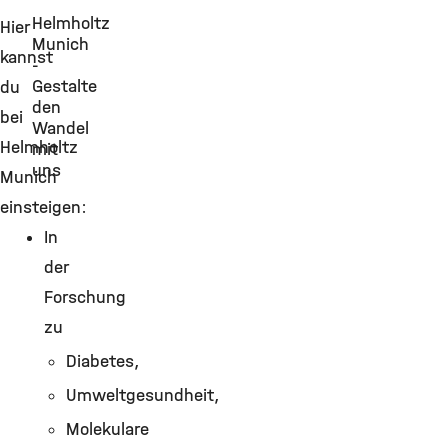
Helmholtz
Hier
Munich
kannst
-
Gestalte
du
den
bei
Wandel
Helmholtz
mit
uns
Munich
einsteigen:
In
der
Forschung
zu
Diabetes,
Umweltgesundheit,
Molekulare