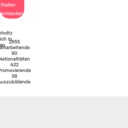
Stellen
entdecken
mholtz
ch in
2555
en
Mitarbeitende
90
Nationalitäten
422
Promovierende
38
Auszubildende