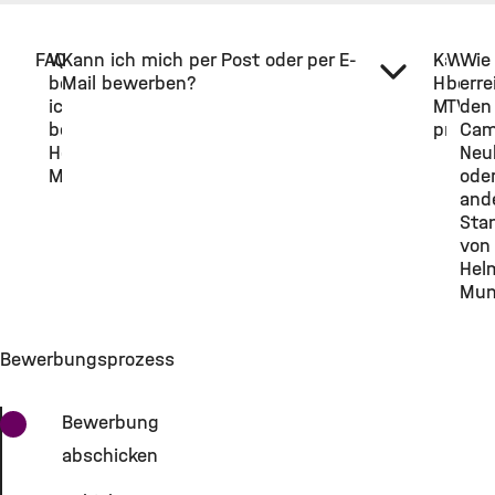
FAQ
Wie
Kann ich mich per Post oder per E-
Kann ic
Was
Wie
bewerbe
Mail bewerben?
Helmho
bede
erre
ich mich
Munic
TVöD
den
bei
promov
Cam
Helmholtz
Neu
Munich?
ode
and
Sta
von
Hel
Mun
Bewerbungsprozess
Bewerbung
abschicken