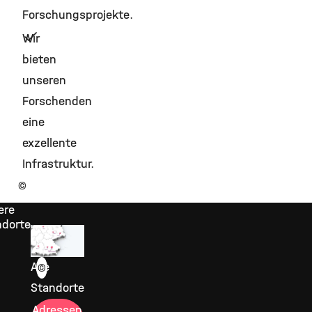
Forschungsprojekte.
Wir
bieten
unseren
Forschenden
eine
exzellente
Infrastruktur.
©
ere
ndorte
Alle
©
Standorte
Adressen