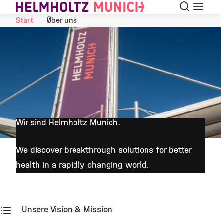
Suche
Navigat
Skip to Content
Start
Über uns
Wir sind Helmholtz Munich.
©
We discover breakthrough solutions for better
health in a rapidly changing world.
Unsere Vision & Mission