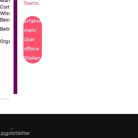
Management
Teams.
Committee
Wissenschaftlicher
Beirat
Erfahre
Betriebsrat
mehr
über
Organigramm
offene
Stellen
Ingolstädter