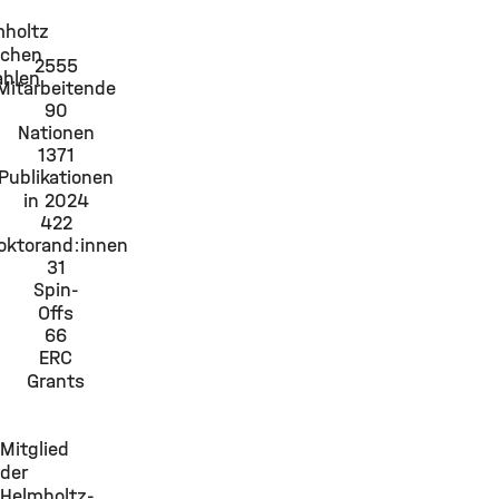
mholtz
chen
2555
ahlen
Mitarbeitende
90
Nationen
1371
Publikationen
in 2024
422
oktorand:innen
31
Spin-
Offs
66
ERC
Grants
Mitglied
der
Helmholtz-