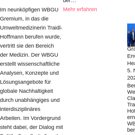
der…
Mehr erfahren
Im neunköpfigen WBGU
Gremium, in das die
Pub
Umweltmedizinerin Traidl-
En
Hoffmann berufen wurde,
Aw
vertritt sie den Bereich
Gra
der Medizin. Der WBGU
En
Hea
erstellt wissenschaftliche
5.
Analysen, Konzepte und
20
Lösungsangebote für
Ber
globale Nachhaltigkeit
Wei
Cl
durch unabhängiges und
Tra
interdisziplinäres
Ho
ern
Arbeiten. Im Vordergrund
W
steht dabei, der Dialog mit
be