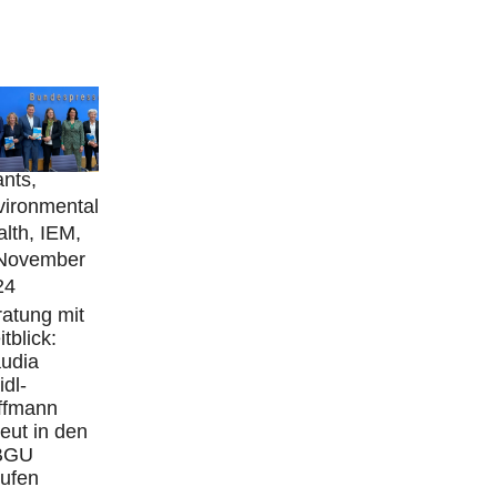
lic
gagement,
ards &
nts,
vironmental
lth, IEM,
 November
24
atung mit
tblick:
audia
idl-
ffmann
eut in den
BGU
rufen