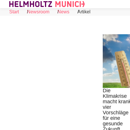
Skip to Content
Start
Newsroom
News
Artikel
Die
Klimakrise
macht kran
©
vier
Vorschläge
für eine
gesunde
Zukunft