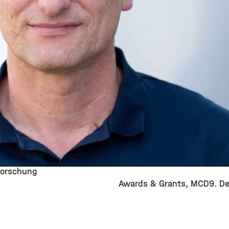
forschung
Awards & Grants
MCD
9. D