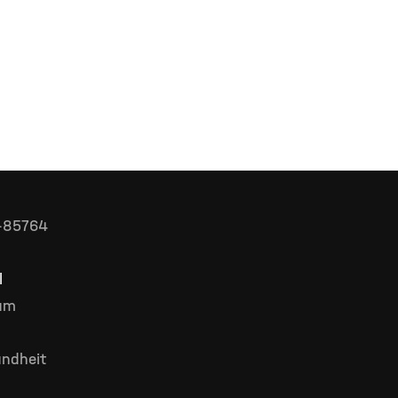
D-85764
l
rum
ndheit