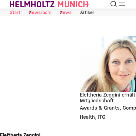
Suche
Navigat
Skip to Content
Start
Newsroom
News
Artikel
Eleftheria Zeggini erhäl
Mitgliedschaft
Awards & Grants
Compu
©
Health
ITG
Eleftheria Zeggini,