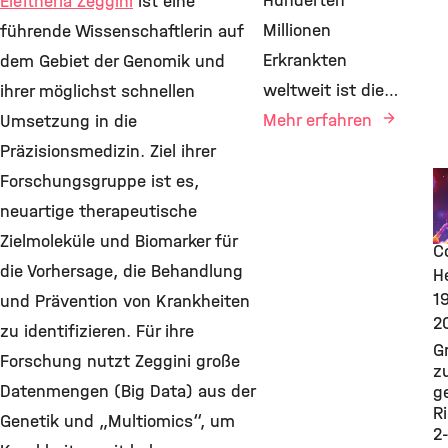
Hunderten
Eleftheria Zeggini
ist eine
Millionen
führende Wissenschaftlerin auf
Erkrankten
dem Gebiet der Genomik und
weltweit ist die…
ihrer möglichst schnellen
Mehr erfahren
Umsetzung in die
Präzisionsmedizin. Ziel ihrer
N
Forschungsgruppe ist es,
F
neuartige therapeutische
D
Zielmoleküle und Biomarker für
C
die Vorhersage, die Behandlung
He
1
und Prävention von Krankheiten
2
zu identifizieren. Für ihre
G
Forschung nutzt Zeggini große
z
Datenmengen (Big Data) aus der
g
Ri
Genetik und „Multiomics“, um
2