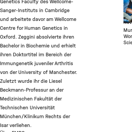
Eve
Genetics Faculty des Wellcome-
Com
Sanger-Instituts in Cambridge
Hea
und arbeitete davor am Wellcome
Nov
Centre for Human Genetics in
Mun
Wom
Oxford. Zeggini absolvierte ihren
Sci
Bachelor in Biochemie und erhielt
ihren Doktortitel im Bereich der
Immungenetik juveniler Arthritis
von der University of Manchester.
Zuletzt wurde ihr die Liesel
Beckmann-Professur an der
Medizinischen Fakultät der
Technischen Universität
München/Klinikum Rechts der
Isar verliehen.