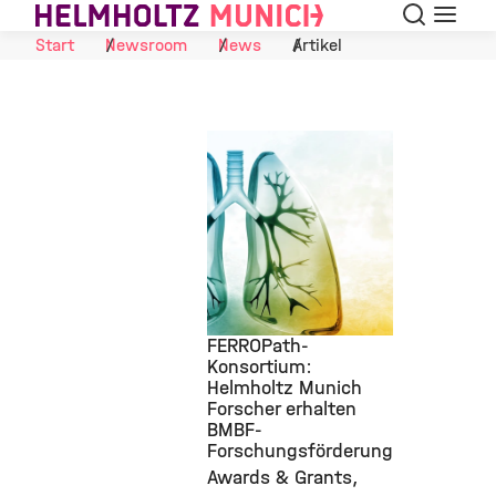
Suche
Navigat
Skip to Content
Start
Newsroom
News
Artikel
FERROPath-
Konsortium:
Helmholtz Munich
©
Forscher erhalten
BMBF-
Forschungsförderung
Awards & Grants