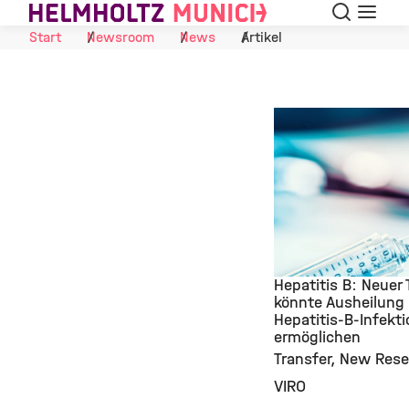
Suche
Navigat
Skip to Content
Start
Newsroom
News
Artikel
Hepatitis B: Neuer
könnte Ausheilung 
Hepatitis-B-Infekt
©
ermöglichen
Transfer
New Rese
VIRO