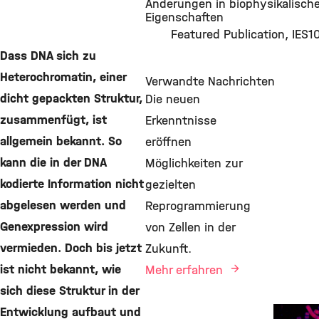
Änderungen in biophysikalisch
©
Eigenschaften
Featured Publication
IES
1
Dass DNA sich zu
Heterochromatin, einer
Verwandte Nachrichten
dicht gepackten Struktur,
Die neuen
zusammenfügt, ist
Erkenntnisse
allgemein bekannt. So
eröffnen
kann die in der DNA
Möglichkeiten zur
kodierte Information nicht
gezielten
abgelesen werden und
Reprogrammierung
Genexpression wird
von Zellen in der
vermieden. Doch bis jetzt
Zukunft.
ist nicht bekannt, wie
Mehr erfahren
sich diese Struktur in der
Entwicklung aufbaut und
New Re