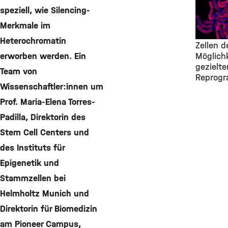
Finding
speziell, wie Silencing-
Cells, I
Merkmale im
Dezemb
Heterochromatin
Zellen d
erworben werden. Ein
Möglichk
gezielte
Team von
Reprog
Wissenschaftler:innen um
Prof. Maria-Elena Torres-
Padilla, Direktorin des
Stem Cell Centers und
des Instituts für
Epigenetik und
Stammzellen bei
Helmholtz Munich und
Direktorin für Biomedizin
am Pioneer Campus,