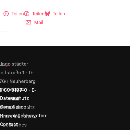
Teilen
Teilen
Teilen
Mail
Ingolstädter
ndstraße 1 · D-
764 Neuherberg
Impressum
9 89 3187–0
·
E-
Datenschutz
Mail
Compliance
2026 Helmholtz
Hinweisgebersystem
ntrum München,
Contact
Deutsches