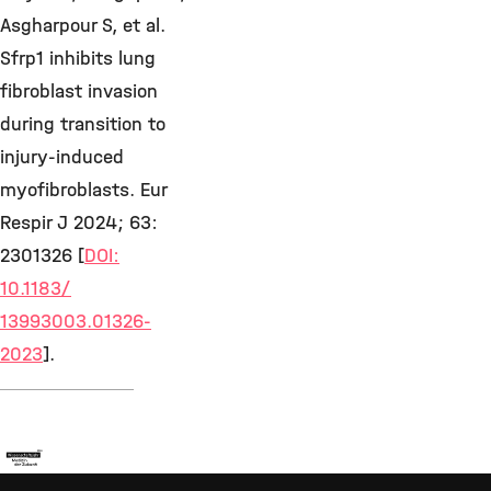
Asgharpour S, et al.
Sfrp1 inhibits lung
fibroblast invasion
during transition to
injury-induced
myofibroblasts. Eur
Respir J 2024; 63:
2301326 [
DOI:
10.1183/
13993003.01326-
2023
].