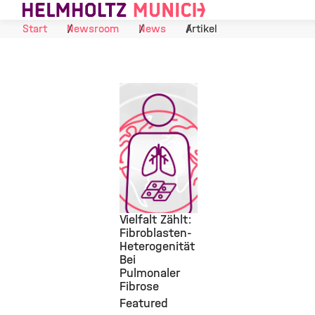
Skip to Content
Start
Newsroom
News
Artikel
Vielfalt Zählt:
Fibroblasten-
Heterogenität
©
Bei
Pulmonaler
Fibrose
Featured