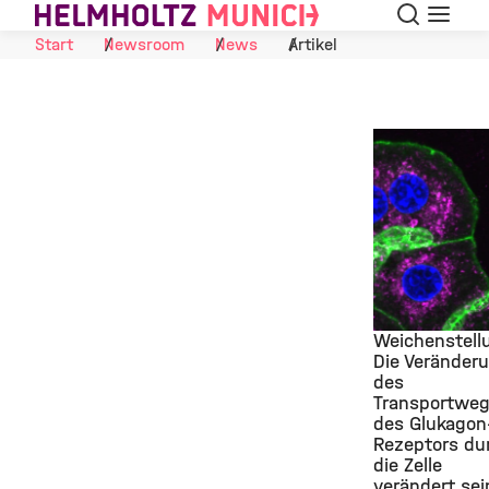
Suche
Navigat
Skip to Content
Start
Newsroom
News
Artikel
Weichenstell
Die Veränder
des
©
Transportwe
des Glukagon
Rezeptors du
die Zelle
verändert sei