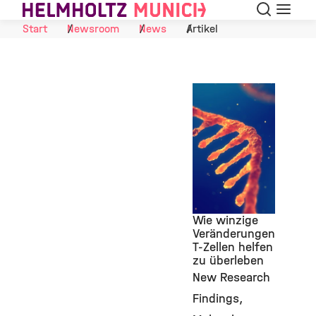
Suche
Navigat
Skip to Content
Start
Newsroom
News
Artikel
Wie winzige
Veränderungen
T-Zellen helfen
©
zu überleben
New Research
Findings