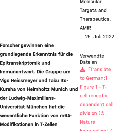
Molecular
Targets and
Therapeutics
AMIR
25. Juli 2022
Forscher gewinnen eine
grundlegende Erkenntnis für die
Verwandte
Dateien
Epitranskriptomik und
[Translate
Immunantwort. Die Gruppe um
to German:]
Vigo Heissmeyer und Taku Ito-
Figure 1 - T-
Kureha von Helmholtz Munich und
cell receptor-
der Ludwig-Maximilians-
dependent cell
Universität München hat die
division (©
wesentliche Funktion von m6A-
Nature
Modifikationen in T-Zellen
Immunology /