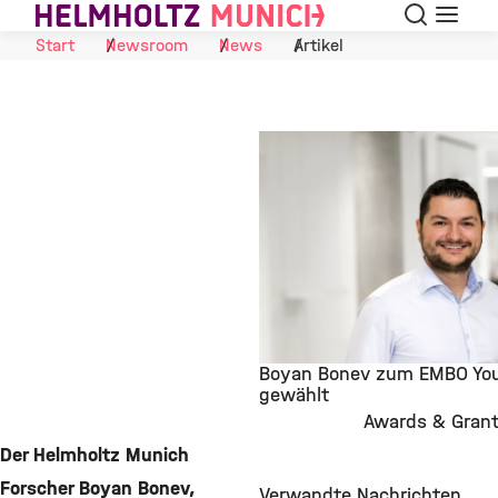
Suche
Navigat
Skip to Content
Start
Newsroom
News
Artikel
Boyan Bonev zum EMBO You
gewählt
Awards & Gran
©
Der Helmholtz Munich
Forscher Boyan Bonev,
Verwandte Nachrichten