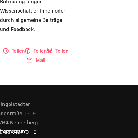
Betreuung junger
Wissenschaftler:innen oder
durch allgemeine Beiträge
und Feedback.
Teilen
Teilen
Teilen
Mail
Ingolstädter
ndstraße 1 · D-
764 Neuherberg
Impressum
9 89 3187–0
·
E-