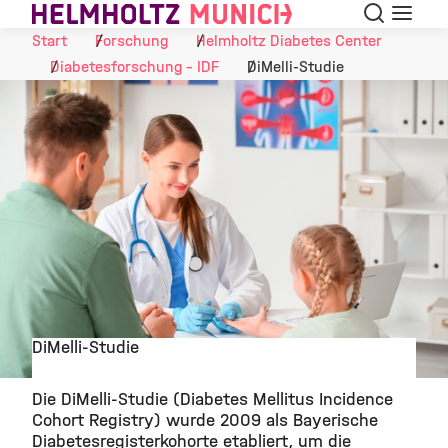
Suche
Navigat
Skip to Content
Start
Forschung
Helmholtz Diabetes Center
Diabetesforschung - IDF
DiMelli-Studie
DiMelli-Studie
©
Die DiMelli-Studie (Diabetes Mellitus Incidence
Cohort Registry) wurde 2009 als Bayerische
Diabetesregisterkohorte etabliert, um die