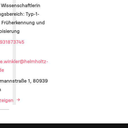
 Wissenschaftlerin
gsbereich: Typ-1-
s Früherkennung und
isierung
931873745
e.winkler
@helmholtz-
de
mannstraße 1, 80939
n
nzeigen