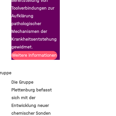
Bereitstellung von
Toolverbindungen zur
Aufklärung
pathologischer
Mechanismen der
Krankheitsentstehung
gewidmet.
Weitere Informationen
ruppe
Die Gruppe
Plettenburg befasst
sich mit der
Entwicklung neuer
chemischer Sonden