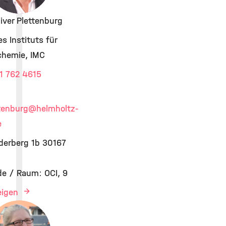
Oliver Plettenburg
es Instituts für
chemie, IMC
1 762 4615
ttenburg
@helmholtz-
e
derberg 1b 30167
e / Raum: OCI, 9
zeigen