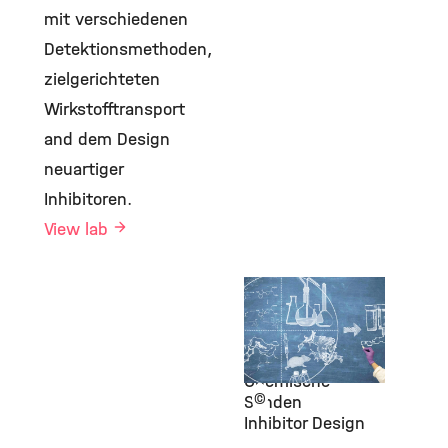
mit verschiedenen
Detektionsmethoden,
zielgerichteten
Wirkstofftransport
and dem Design
neuartiger
Inhibitoren.
View lab
Gruppe
Plettenburg
Gerichteter
Wirkstofftransport
Chemische
©
Sonden
Inhibitor Design