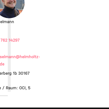
eßelmann
 762 14297
esselmann
@helmholtz-
de
erberg 1b 30167
 / Raum: OCI, 5