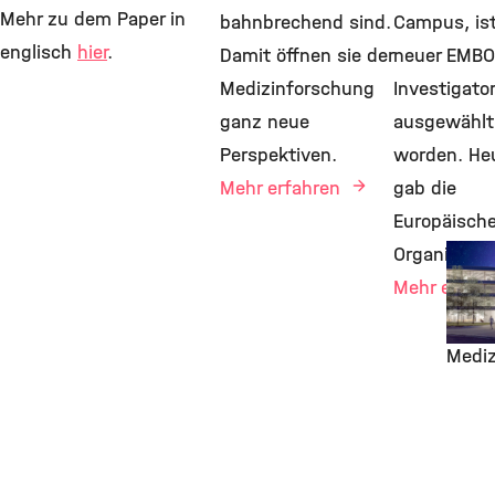
Mehr zu dem Paper in
bahnbrechend sind.
Campus, ist
englisch
hier
.
Damit öffnen sie der
neuer EMBO
Medizinforschung
Investigator
ganz neue
ausgewählt
Perspektiven.
worden. He
Mehr erfahren
gab die
Europäisch
Pione
Organisatio
6. Ju
Mehr erfah
Pioni
zukün
Mediz