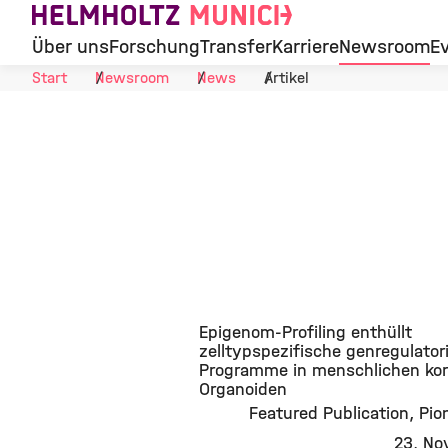
Skip to Content
Über uns
Forschung
Transfer
Karriere
Newsroom
E
Start
Newsroom
News
Artikel
Epigenom-Profiling enthüllt
zelltypspezifische genregulator
Programme in menschlichen kor
Organoiden
Featured Publication
Pio
23. No