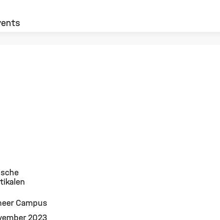
vents
ische
tikalen
neer Campus
vember 2023