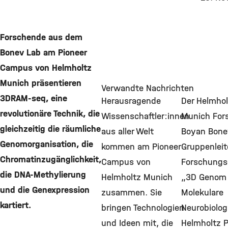
Forschende aus dem
Bonev Lab am Pioneer
Campus von Helmholtz
Munich präsentieren
Verwandte Nachrichten
3DRAM-seq, eine
Herausragende
Der Helmhol
revolutionäre Technik, die
Wissenschaftler:innen
Munich For
gleichzeitig die räumliche
aus aller Welt
Boyan Bone
Genomorganisation, die
kommen am Pioneer
Gruppenleit
Chromatinzugänglichkeit,
Campus von
Forschungs
die DNA-Methylierung
Helmholtz Munich
„3D Genom
und die Genexpression
zusammen. Sie
Molekulare
kartiert.
bringen Technologien
Neurobiolog
und Ideen mit, die
Helmholtz P