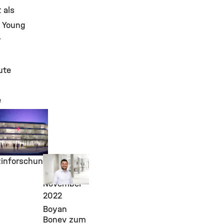
 als
 Young
ute
e
er Campus,
n für…
li 2023
ren
ere der
ftigen
Awards &
inforschung
Grants,
22.
November
2022
Boyan
Bonev zum