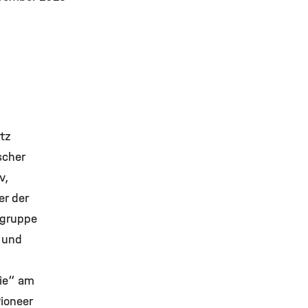
tz
scher
v,
er der
gruppe
 und
ie“ am
ioneer