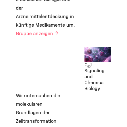
der
Arzneimittelentdeckung in
künftige Medikamente um.
Gruppe anzeigen
Labor
Hadian
Cell
©
Signaling
and
Chemical
Biology
Wir untersuchen die
molekularen
Grundlagen der
Zelltransformation