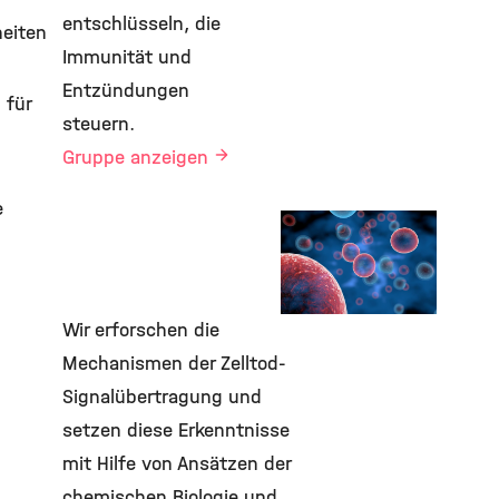
entschlüsseln, die
heiten
Immunität und
Entzündungen
 für
steuern.
Gruppe anzeigen
e
Labor Krappmann
Signaling and
Immunity
Wir erforschen die
©
Mechanismen der Zelltod-
Signalübertragung und
setzen diese Erkenntnisse
mit Hilfe von Ansätzen der
chemischen Biologie und