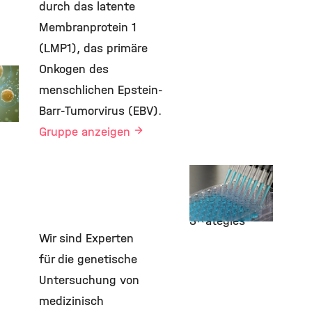
durch das latente
Membranprotein 1
(LMP1), das primäre
Onkogen des
gung
 und
menschlichen Epstein-
Barr-Tumorvirus (EBV).
Gruppe anzeigen
Labor Kieser
Viral Signaling
and Targeting
Strategies
©
Wir sind Experten
für die genetische
Untersuchung von
medizinisch