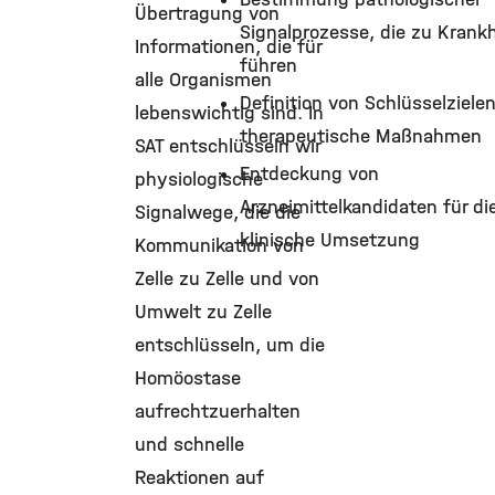
Übertragung von
Signalprozesse, die zu Krank
Informationen, die für
führen
alle Organismen
Definition von Schlüsselzielen
lebenswichtig sind. In
therapeutische Maßnahmen
SAT entschlüsseln wir
Entdeckung von
physiologische
Arzneimittelkandidaten für di
Signalwege, die die
klinische Umsetzung
Kommunikation von
Zelle zu Zelle und von
Umwelt zu Zelle
entschlüsseln, um die
Homöostase
aufrechtzuerhalten
und schnelle
Reaktionen auf