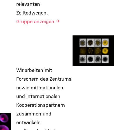
relevanten
Zelltodwegen.
Gruppe anzeigen
Labor Schick
Genetics and
Cellular
Engineering
Wir arbeiten mit
©
Forschern des Zentrums
sowie mit nationalen
und internationalen
Kooperationspartnern
zusammen und
rung
entwickeln
rsen"