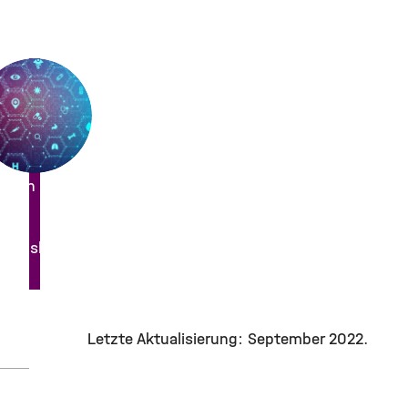
ation and Translation
translation
@helmholtz-
Letzte Aktualisierung: September 2022.